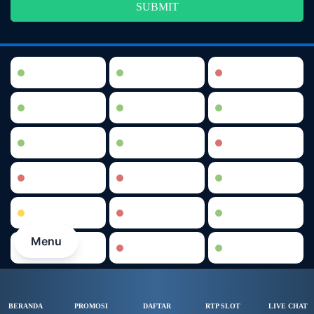
Deposit
History
Referral
Promosi
Hubungi
Kami
Download
Menu
6 ©
Jadwal Bank
RTP Dewatogel
Bukti JP
WATOGEL
right
Link Alternatif
Kritik dan Saran
Zona Dewatogel
rved
BERANDA
PROMOSI
DAFTAR
RTP SLOT
LIVE CHAT