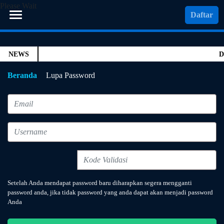
SELAMAT DATANG
Daftar
Beranda
NEWS
DEWA
Daftar
Beranda
Lupa Password
Togel
Live
Casino
Slot
Games
Esports
PROMO
Setelah Anda mendapat password baru diharapkan segera mengganti
password anda, jika tidak password yang anda dapat akan menjadi password
Bola
Anda
Arcade
SUBMIT